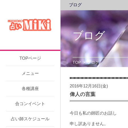
ブログ
ブログ
TOPページ
TOP
>
ブログ
メニュー
2016年12月16日(金)
各種講座
偉人の言葉
合コンイベント
今日も私の師匠のお話し
占い師スケジュール
申し訳ありません。