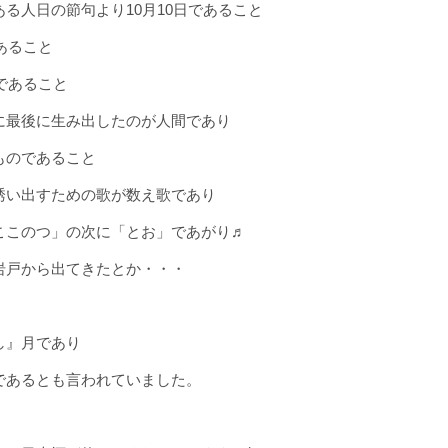
る人日の節句より10月10日であること
あること
日であること
に最後に生み出したのが人間であり
ものであること
誘い出すための歌が数え歌であり
ここのつ」の次に「とお」であがり♬
岩戸から出てきたとか・・・
し』月であり
であるとも言われていました。