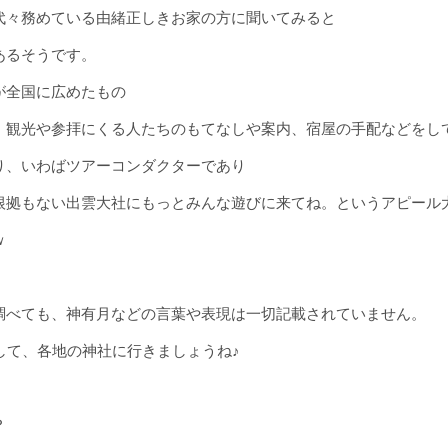
代々務めている由緒正しきお家の方に聞いてみると
あるそうです。
が全国に広めたもの
、観光や参拝にくる人たちのもてなしや案内、宿屋の手配などをし
り、いわばツアーコンダクターであり
根拠もない出雲大社にもっとみんな遊びに来てね。というアピール
ｗ
調べても、神有月などの言葉や表現は一切記載されていません。
して、各地の神社に行きましょうね♪
？