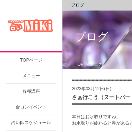
ブログ
ブログ
TOPページ
TOP
>
ブログ
メニュー
2023年03月12日(日)
各種講座
さぁ行こう（ヌートバー
合コンイベント
本日はお水取りですね。
占い師スケジュール
お水取りが終わると春が来る