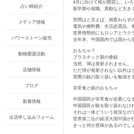
4月に向けて桜が開花し、い
占い師紹介
新学期や就職、異動など大き
世間はと言えば、相変わらず
メディア情報
電気や燃料費、生活必需品、
世界情勢的にもロシアとウク
パワーストーン販売
去年末、中国国内では国から
おもちゃ？
動物愛護活動
プラスチック製の拳銃
当然、弾は発射されません。
店舗情報
ただ球が発射されない以外は
実際の銃の取り扱いを勉強す
ブログ
非常食と銃のおもちゃ
中国国民が非常食が必要にな
新着情報
中国国民が銃を取り扱わなけ
それは一体どういう状況なの
出店申し込みフォーム
世界第二位の経済大国中国が
きっと何か意味があるのでし