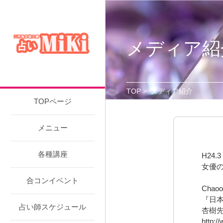
メディア紹
TOP
>
メディア紹介
TOPページ
メニュー
各種講座
H24.3
女優
合コンイベント
Chao
『日
占い師スケジュール
杏樹
http:/