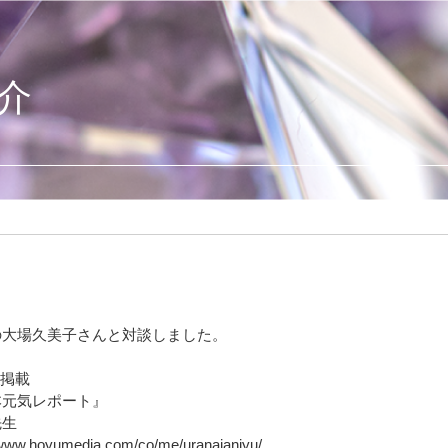
介
の大場久美子さんと対談しました。
o掲載
本元気レポート』
先生
/www.hoyumedia.com/co/me/uranaianjyu/