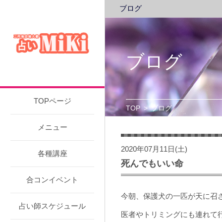
ブログ
ブログ
TOPページ
TOP
>
ブログ
メニュー
2020年07月11日(土)
各種講座
死んでもいい命
合コンイベント
今朝、保護犬の一匹が天に召
占い師スケジュール
医者やトリミングにも連れて