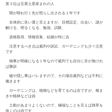
第３位は五黄土星産まれの人
闇が晴れ行く先が照らし出される１年です
全体的に良い運と言えますが、目標設定、出会い、謎が
解ける、明るくなる、勉強、試験、
資格取得、情報収集、結婚が特に吉
注意するべき点は裁判や訴訟、ガーデニングも少々注意
です
物事が明確になる１年なので裁判でも自分に非が無けれ
ば勝訴
嘘や隠し事はバレますので、その場合裁判などは不利に
働きます
ガーデニングは、植物などを育てるのは吉ですが、種ま
きや植林などは凶
土動があまりよくないので、極端なことを言えば雑草を
抜くのは凶です