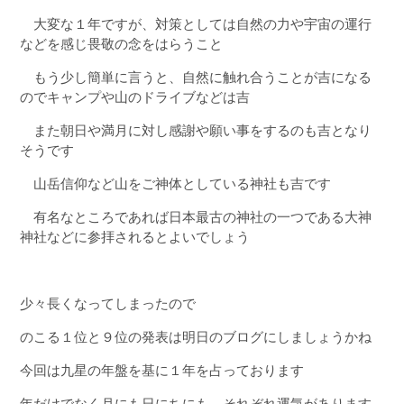
大変な１年ですが、対策としては自然の力や宇宙の運行
などを感じ畏敬の念をはらうこと
もう少し簡単に言うと、自然に触れ合うことが吉になる
のでキャンプや山のドライブなどは吉
また朝日や満月に対し感謝や願い事をするのも吉となり
そうです
山岳信仰など山をご神体としている神社も吉です
有名なところであれば日本最古の神社の一つである大神
神社などに参拝されるとよいでしょう
少々長くなってしまったので
のこる１位と９位の発表は明日のブログにしましょうかね
今回は九星の年盤を基に１年を占っております
年だけでなく月にも日にちにも、それぞれ運気があります