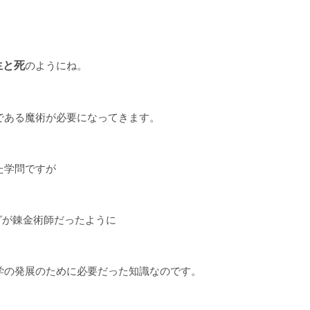
。
生と死
のようにね。
である魔術が必要になってきます。
た学問ですが
グが錬金術師だったように
学の発展のために必要だった知識なのです。