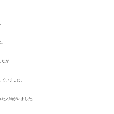
し
ね。
したが
していました。
れた人物がいました。