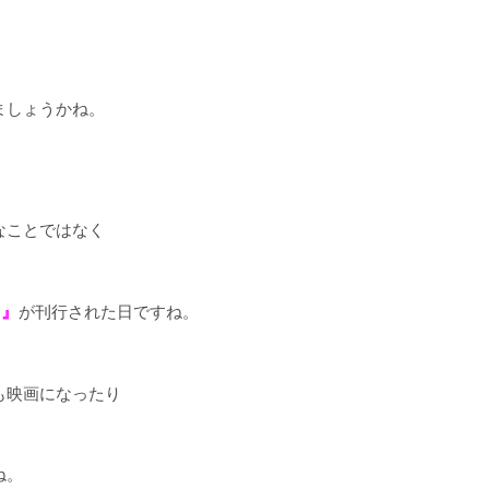
！
ましょうかね。
なことではなく
ス』
が刊行された日ですね。
も映画になったり
ね。